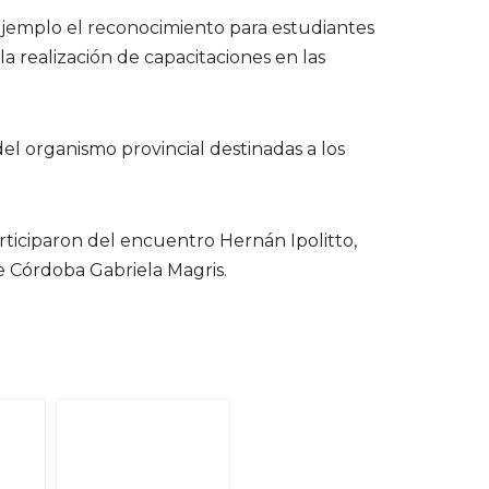
r ejemplo el reconocimiento para estudiantes
 realización de capacitaciones en las
el organismo provincial destinadas a los
A+
A-
articiparon del encuentro Hernán Ipolitto,
e Córdoba Gabriela Magris.
◐
◑
●
◔
Aa
↔