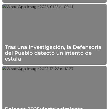
A+
A-
◐
◑
Tras una investigación, la Defensoría
del Pueblo detectó un intento de
estafa
●
◔
Aa
↔
↕
➚
▤
―