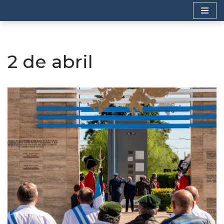
Saltar
al
contenido
2 de abril
A+
A-
◐
◑