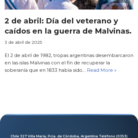
●
◔
2 de abril: Día del veterano y
Aa
↔
caídos en la guerra de Malvinas.
3 de abril de 2025
↕
➚
El 2 de abril de 1982, tropas argentinas desembarcaron
▤
―
en las islas Malvinas con el fin de recuperar la
soberanía que en 1833 había sido…
Read More »
□
⏸
🔇
Chile 327 Villa María, Pcia. de Córdoba, Argentina Teléfono (0353)